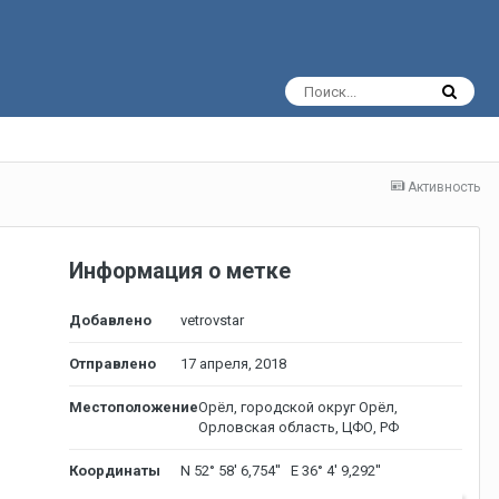
Активность
Информация о метке
Добавлено
vetrovstar
Отправлено
17 апреля, 2018
Местоположение
Орёл, городской округ Орёл,
Орловская область, ЦФО, РФ
Координаты
N 52° 58' 6,754'' E 36° 4' 9,292''