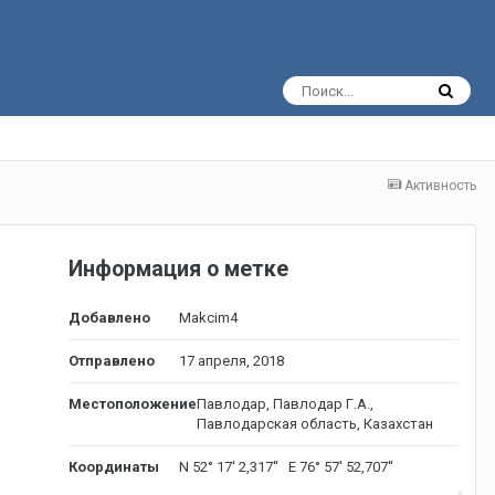
Активность
Информация о метке
Добавлено
Makcim4
Отправлено
17 апреля, 2018
Местоположение
Павлодар, Павлодар Г.А.,
Павлодарская область, Казахстан
Координаты
N 52° 17' 2,317'' E 76° 57' 52,707''