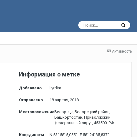
Активность
Информация о метке
Добавлено
llyrdim
Отправлено
18 апреля, 2018
Местоположение
Белорецк, Белорецкий район,
Башкортостан, Приволжский
федеральный округ, 453500, РФ
Координаты
N 53° 58' 5,055'' E 58° 24' 35,837''