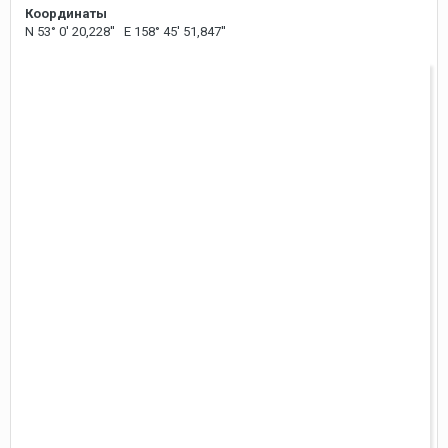
Координаты
N 53° 0' 20,228'' E 158° 45' 51,847''