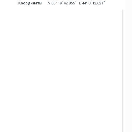
Координаты
N 56° 19' 42,855'' E 44° 0' 12,621''