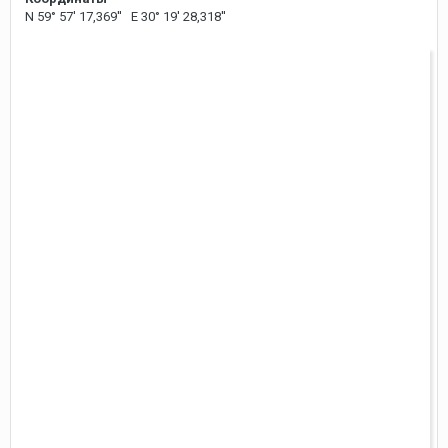
N 59° 57' 17,369'' E 30° 19' 28,318''