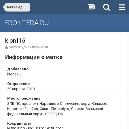
Метки одноклубников
FRONTERA.RU
klon116
Метки одноклубников
Информация о метке
Добавлено
klon116
Отправлено
29 апреля, 2018
Местоположение
SПБ, 10, проспект Народного Ополчения, округ Княжево,
Кировский район, Санкт-Петербург, Северо-Западный
федеральный округ, 190000, РФ
Координаты
N 59° 51' 0,489'' E 30° 16' 53,202''