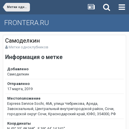
Метки одноклубников
FRONTERA.RU
Самоделкин
Метки одноклубников
Информация о метке
Добавлено
Самоделкин
Отправлено
17 марта, 2019
Местоположение
Express Service Sochi, 46А, улица Чебрикова, Ареда,
Завокзальный, Центральный внутригородской район, Сочи,
городской округ Сочи, Краснодарский край, ЮФО, 354000, РФ
Координаты
N 43° 35' 48,368'' E 39° 44' 14,341''