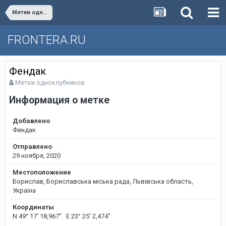
Метки одноклубников
FRONTERA.RU
Фендак
Метки одноклубников
Информация о метке
Добавлено
Фендак
Отправлено
29 ноября, 2020
Местоположение
Борислав, Бориславська міська рада, Львівська область,
Україна
Координаты
N 49° 17' 18,967'' E 23° 25' 2,474''