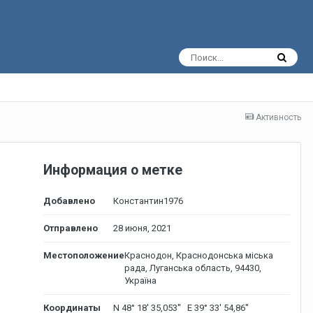
Активность
Информация о метке
Добавлено
Константин1976
Отправлено
28 июня, 2021
Местоположение
Краснодон, Краснодонська міська
рада, Луганська область, 94430,
Україна
Координаты
N 48° 18' 35,053'' E 39° 33' 54,86''