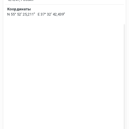
Координаты
N 55° 52' 25,211'' E 37° 32' 42,439''